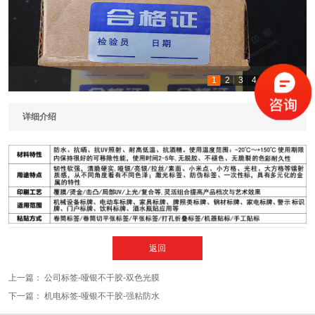
1
2
3
4
5
6
7
详细介绍
返回
上一篇：
公司标签-哑银不干胶-双色光膜
下一篇：
机电标签-哑银不干胶-强粘防水